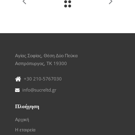
Αγίας Σοφίας, Θέση Δύο Πεύκα
Ασπρόπυργος, ΤΚ 19300
+30 210-5767030
info@sucreltd.gr
Πλοήγηση
Αρχική
Η εταιρεία